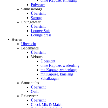
ohne Kapuze, Knielang
Polyester
Saunasarongs
Übersicht
Sarong
Loungewear
Übersicht
Lounge Suit
Lounge dress
Herren
Übersicht
Bademäntel
Übersicht
Velours
Übersicht
ohne Kapuze, wadenlang
mit Kapuze, wadenlang
mit Kapuze, knielang
Schalkragen
Saunaquilts
Übersicht
Quilt
Relaxwear
Übersicht
Check Mix & Match