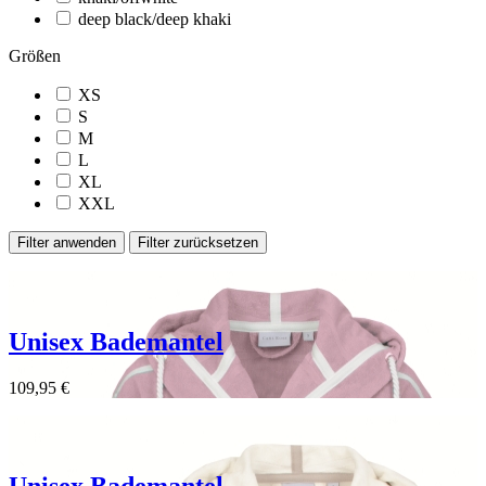
deep black/deep khaki
Größen
XS
S
M
L
XL
XXL
Filter anwenden
Filter zurücksetzen
Unisex Bademantel
109,95 €
Unisex Bademantel