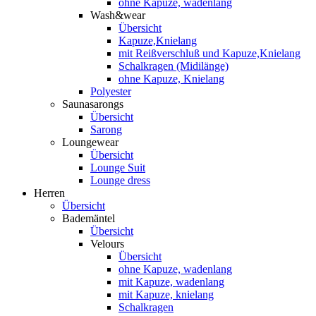
ohne Kapuze, wadenlang
Wash&wear
Übersicht
Kapuze,Knielang
mit Reißverschluß und Kapuze,Knielang
Schalkragen (Midilänge)
ohne Kapuze, Knielang
Polyester
Saunasarongs
Übersicht
Sarong
Loungewear
Übersicht
Lounge Suit
Lounge dress
Herren
Übersicht
Bademäntel
Übersicht
Velours
Übersicht
ohne Kapuze, wadenlang
mit Kapuze, wadenlang
mit Kapuze, knielang
Schalkragen