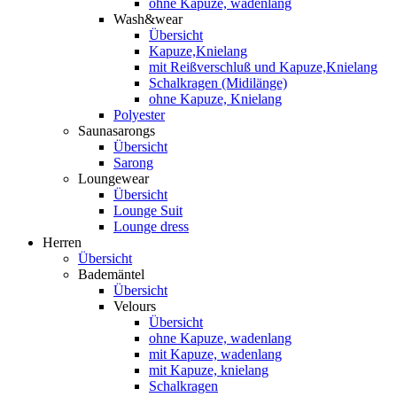
ohne Kapuze, wadenlang
Wash&wear
Übersicht
Kapuze,Knielang
mit Reißverschluß und Kapuze,Knielang
Schalkragen (Midilänge)
ohne Kapuze, Knielang
Polyester
Saunasarongs
Übersicht
Sarong
Loungewear
Übersicht
Lounge Suit
Lounge dress
Herren
Übersicht
Bademäntel
Übersicht
Velours
Übersicht
ohne Kapuze, wadenlang
mit Kapuze, wadenlang
mit Kapuze, knielang
Schalkragen