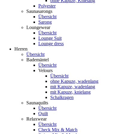
ohne Kapuze, Knielang
Polyester
Saunasarongs
Übersicht
Sarong
Loungewear
Übersicht
Lounge Suit
Lounge dress
Herren
Übersicht
Bademäntel
Übersicht
Velours
Übersicht
ohne Kapuze, wadenlang
mit Kapuze, wadenlang
mit Kapuze, knielang
Schalkragen
Saunaquilts
Übersicht
Quilt
Relaxwear
Übersicht
Check Mix & Match